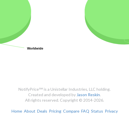
Worldwide
Worldwide
NotifyPrice℠ is a Unistellar Industries, LLC holding.
Created and developed by
Jason Reskin
.
All rights reserved. Copyright © 2014-2026.
Home
About
Deals
Pricing
Compare
FAQ
Status
Privacy